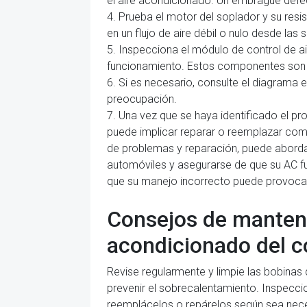
el aire acondicionado. Un embrague defec
4. Prueba el motor del soplador y su res
en un flujo de aire débil o nulo desde las s
5. Inspecciona el módulo de control de a
funcionamiento. Estos componentes son res
6. Si es necesario, consulte el diagrama e
preocupación.
7. Una vez que se haya identificado el pr
puede implicar reparar o reemplazar comp
de problemas y reparación, puede abordar
automóviles y asegurarse de que su AC f
que su manejo incorrecto puede provocar
Consejos de mantenim
acondicionado del 
Revise regularmente y limpie las bobinas
prevenir el sobrecalentamiento. Inspecci
reemplácelos o repárelos según sea neces