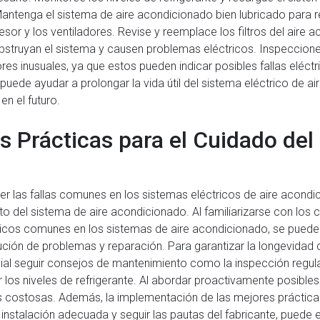
ntenga el sistema de aire acondicionado bien lubricado para red
r y los ventiladores. Revise y reemplace los filtros del aire
bstruyan el sistema y causen problemas eléctricos. Inspeccione
es inusuales, ya que estos pueden indicar posibles fallas eléc
ede ayudar a prolongar la vida útil del sistema eléctrico de ai
en el futuro.
s Prácticas para el Cuidado del
r las fallas comunes en los sistemas eléctricos de aire acondi
ento del sistema de aire acondicionado. Al familiarizarse con l
icos comunes en los sistemas de aire acondicionado, se pueden 
ción de problemas y reparación. Para garantizar la longevidad d
al seguir consejos de mantenimiento como la inspección regula
r los niveles de refrigerante. Al abordar proactivamente posibles 
 costosas. Además, la implementación de las mejores prácticas
talación adecuada y seguir las pautas del fabricante, puede ext