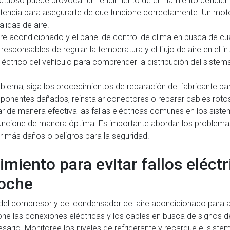
tuoso puede provocar un rendimiento de enfriamiento deficient
istencia para asegurarte de que funcione correctamente. Un mot
alidas de aire.
ire acondicionado y el panel de control de clima en busca de cu
ponsables de regular la temperatura y el flujo de aire en el int
léctrico del vehículo para comprender la distribución del sistema
oblema, siga los procedimientos de reparación del fabricante para
onentes dañados, reinstalar conectores o reparar cables rotos.
 de manera efectiva las fallas eléctricas comunes en los sist
uncione de manera óptima. Es importante abordar los problemas
 más daños o peligros para la seguridad.
iento para evitar fallos eléctri
coche
 del compresor y del condensador del aire acondicionado para a
one las conexiones eléctricas y los cables en busca de signos d
ario. Monitoree los niveles de refrigerante y recargue el siste