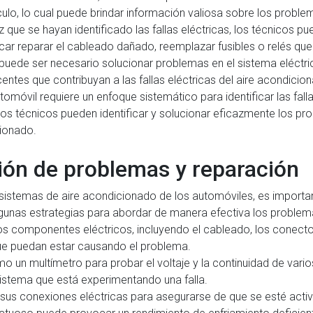
ulo, lo cual puede brindar información valiosa sobre los proble
 que se hayan identificado las fallas eléctricas, los técnicos 
ar reparar el cableado dañado, reemplazar fusibles o relés qu
uede ser necesario solucionar problemas en el sistema eléctric
tes que contribuyan a las fallas eléctricas del aire acondiciona
tomóvil requiere un enfoque sistemático para identificar las fall
 los técnicos pueden identificar y solucionar eficazmente los pr
cionado.
ción de problemas y reparación
s sistemas de aire acondicionado de los automóviles, es importa
 algunas estrategias para abordar de manera efectiva los proble
los componentes eléctricos, incluyendo el cableado, los conecto
ue puedan estar causando el problema.
mo un multímetro para probar el voltaje y la continuidad de va
 sistema que está experimentando una falla.
y sus conexiones eléctricas para asegurarse de que se esté ac