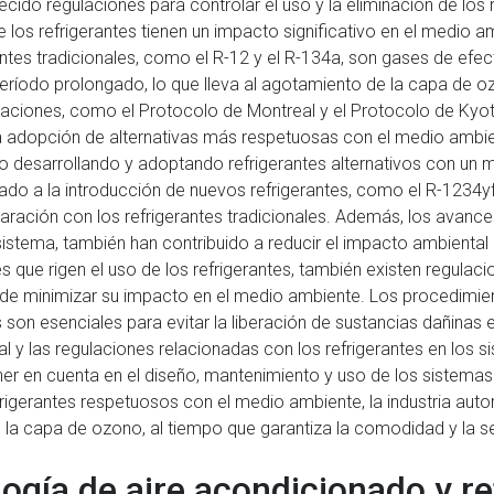
ido regulaciones para controlar el uso y la eliminación de los r
los refrigerantes tienen un impacto significativo en el medio 
antes tradicionales, como el R-12 y el R-134a, son gases de ef
ríodo prolongado, lo que lleva al agotamiento de la capa de oz
aciones, como el Protocolo de Montreal y el Protocolo de Kyot
a adopción de alternativas más respetuosas con el medio ambie
o desarrollando y adoptando refrigerantes alternativos con un 
ado a la introducción de nuevos refrigerantes, como el R-1234yf
ración con los refrigerantes tradicionales. Además, los avance
istema, también han contribuido a reducir el impacto ambiental
que rigen el uso de los refrigerantes, también existen regulaci
fin de minimizar su impacto en el medio ambiente. Los procedimi
es son esenciales para evitar la liberación de sustancias dañinas
l y las regulaciones relacionadas con los refrigerantes en los 
ner en cuenta en el diseño, mantenimiento y uso de los sistemas
frigerantes respetuosos con el medio ambiente, la industria auto
 la capa de ozono, al tiempo que garantiza la comodidad y la s
ogía de aire acondicionado y re