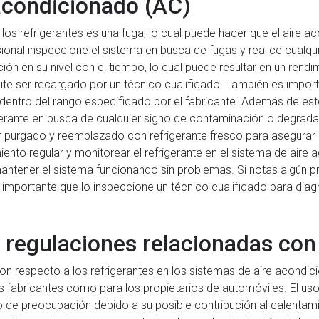
 acondicionado (AC)
 refrigerantes es una fuga, lo cual puede hacer que el aire aco
sional inspeccione el sistema en busca de fugas y realice cualq
ión en su nivel con el tiempo, lo cual puede resultar en un rend
ite ser recargado por un técnico cualificado. También es importa
é dentro del rango especificado por el fabricante. Además de e
gerante en busca de cualquier signo de contaminación o degradac
purgado y reemplazado con refrigerante fresco para asegurar 
ento regular y monitorear el refrigerante en el sistema de aire
antener el sistema funcionando sin problemas. Si notas algún 
 importante que lo inspeccione un técnico cualificado para diag
 regulaciones relacionadas con 
con respecto a los refrigerantes en los sistemas de aire acondi
 fabricantes como para los propietarios de automóviles. El uso 
de preocupación debido a su posible contribución al calentami