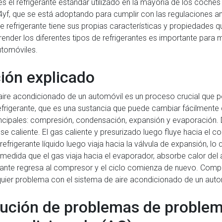
 es el refrigerante estándar utilizado en la mayoría de los coc
f, que se está adoptando para cumplir con las regulaciones am
 refrigerante tiene sus propias características y propiedades 
nder los diferentes tipos de refrigerantes es importante para 
utomóviles.
ción explicado
 aire acondicionado de un automóvil es un proceso crucial que per
refrigerante, que es una sustancia que puede cambiar fácilmente d
incipales: compresión, condensación, expansión y evaporación. 
 se caliente. El gas caliente y presurizado luego fluye hacia el 
 refrigerante líquido luego viaja hacia la válvula de expansión,
medida que el gas viaja hacia el evaporador, absorbe calor del ai
gerante regresa al compresor y el ciclo comienza de nuevo. Compr
lquier problema con el sistema de aire acondicionado de un auto
ución de problemas de problem