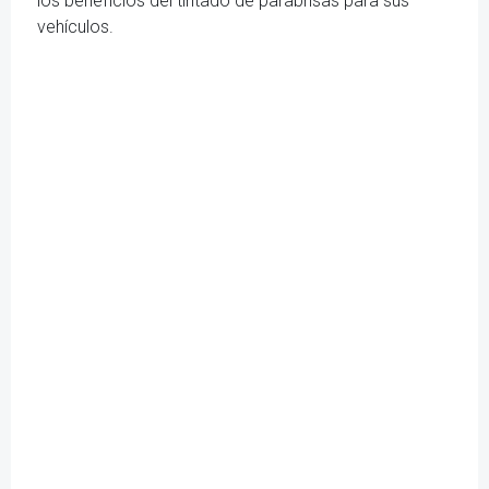
los beneficios del tintado de parabrisas para sus
vehículos.